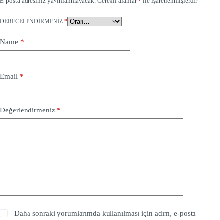
E-posta adresiniz yayınlanmayacak.
Gerekli alanlar
*
ile işaretlenmişlerdir
DERECELENDIRMENIZ
*
Name
*
Email
*
Değerlendirmeniz
*
Daha sonraki yorumlarımda kullanılması için adım, e-posta