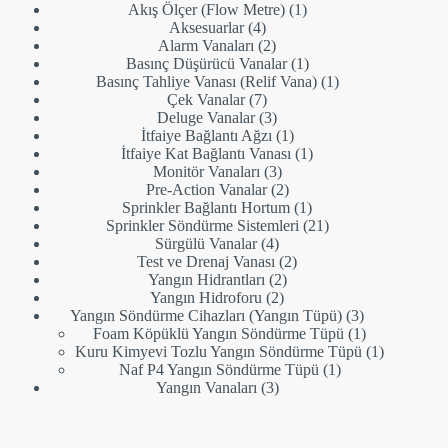
1
ürün
Akış Ölçer (Flow Metre)
1
4
ürün
Aksesuarlar
4
ürün
2
Alarm Vanaları
2
ürün
1
Basınç Düşürücü Vanalar
1
ürün
1
Basınç Tahliye Vanası (Relif Vana)
1
7
ürün
Çek Vanalar
7
ürün
3
Deluge Vanalar
3
ürün
1
İtfaiye Bağlantı Ağzı
1
ürün
1
İtfaiye Kat Bağlantı Vanası
1
3
ürün
Monitör Vanaları
3
ürün
2
Pre-Action Vanalar
2
ürün
1
Sprinkler Bağlantı Hortum
1
ürün
21
Sprinkler Söndürme Sistemleri
21
4
ürün
Sürgülü Vanalar
4
ürün
2
Test ve Drenaj Vanası
2
2
ürün
Yangın Hidrantları
2
2
ürün
Yangın Hidroforu
2
ürün
3
Yangın Söndürme Cihazları (Yangın Tüpü)
3
ürün
1
Foam Köpüklü Yangın Söndürme Tüpü
1
ürün
1
Kuru Kimyevi Tozlu Yangın Söndürme Tüpü
1
1
ürün
Naf P4 Yangın Söndürme Tüpü
1
3
ürün
Yangın Vanaları
3
ürün