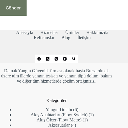
Gönder
Anasayfa
Hizmetler
Ürünler
Hakkımızda
Referanslar
Blog
İletişim
Demak Yangın Güvenlik firması olarak başta Bursa olmak
üzere tüm illerde yangın tesisatı ve yangın tüpü dolum, bakım
ve diğer tüm hizmetlerde çözüm ortağınızız.
Kategoriler
6
Yangın Dolabı
6
ürün
1
Akış Anahtarları (Flow Switch)
1
1
ürün
Akış Ölçer (Flow Metre)
1
4
ürün
Aksesuarlar
4