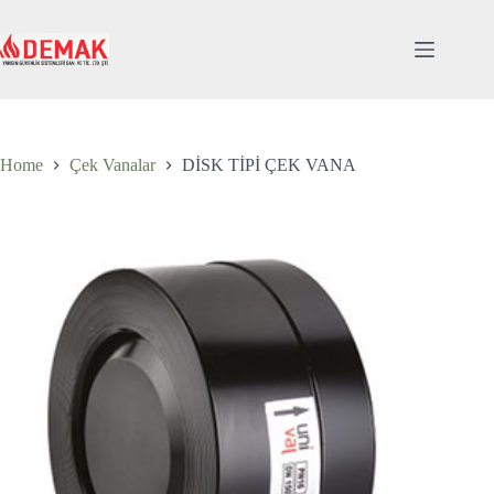
Skip
to
content
Home
Çek Vanalar
DİSK TİPİ ÇEK VANA