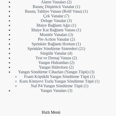
ürün
2
Alarm Vanaları
2
ürün
1
Basınç Düşürücü Vanalar
1
ürün
1
Basınç Tahliye Vanası (Relif Vana)
1
7
ürün
Çek Vanalar
7
ürün
3
Deluge Vanalar
3
ürün
1
İtfaiye Bağlantı Ağzı
1
ürün
1
İtfaiye Kat Bağlantı Vanası
1
3
ürün
Monitör Vanaları
3
ürün
2
Pre-Action Vanalar
2
ürün
1
Sprinkler Bağlantı Hortum
1
ürün
21
Sprinkler Söndürme Sistemleri
21
4
ürün
Sürgülü Vanalar
4
ürün
2
Test ve Drenaj Vanası
2
2
ürün
Yangın Hidrantları
2
2
ürün
Yangın Hidroforu
2
ürün
3
Yangın Söndürme Cihazları (Yangın Tüpü)
3
ürün
1
Foam Köpüklü Yangın Söndürme Tüpü
1
ürün
1
Kuru Kimyevi Tozlu Yangın Söndürme Tüpü
1
1
ürün
Naf P4 Yangın Söndürme Tüpü
1
3
ürün
Yangın Vanaları
3
ürün
Hızlı Menü