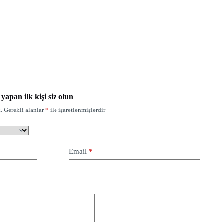
apan ilk kişi siz olun
.
Gerekli alanlar
*
ile işaretlenmişlerdir
Email
*